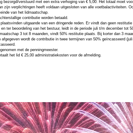
ing bezorgd/verstuurd met een extra verhoging van € 5,00. Het totaal moet voo
 aan zijn verplichtingen heeft voldaan uitgesloten van alle voetbalactiviteiten
 einde van het lidmaatschap.
terstallige contributie worden betaald.
aatsvinden uitgaande van een dringende reden. Er vindt dan geen restitutie v
en ter beoordeling van het bestuur, leidt in de periode juli t/m december tot 50
maatschap 3 tot 8 maanden, vindt 50% restitutie plaats. Bij korter dan 3 maan
 afgegeven wordt de contributie in twee termijnen van 50% geïncasseerd (jul
ncasseerd.
 opgenomen met de penningmeester.
taalt het lid € 25,00 administratiekosten voor de afmelding.