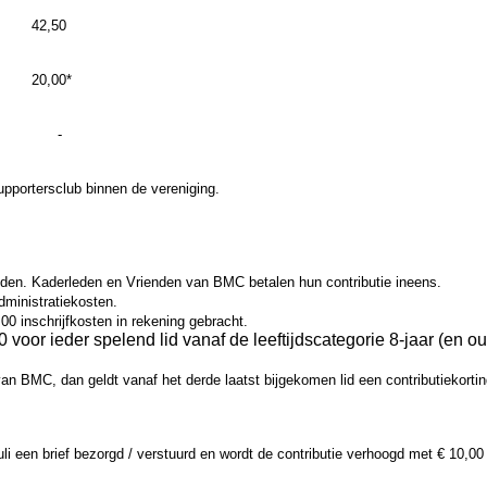
 42,50
20,00*
€ -
upportersclub binnen de vereniging.
eden. Kaderleden en Vrienden van BMC betalen hun contributie ineens.
dministratiekosten.
00 inschrijfkosten in rekening gebracht.
 voor ieder spelend lid vanaf de leeftijdscategorie 8-jaar (en o
d van BMC, dan geldt vanaf het derde laatst bijgekomen lid een contributiekort
uli een brief bezorgd / verstuurd en wordt de contributie verhoogd met € 10,00