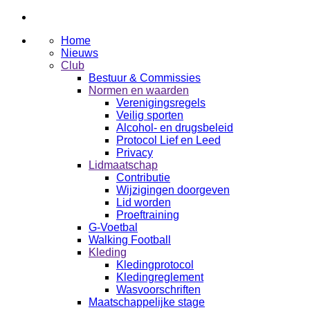
Home
Nieuws
Club
Bestuur & Commissies
Normen en waarden
Verenigingsregels
Veilig sporten
Alcohol- en drugsbeleid
Protocol Lief en Leed
Privacy
Lidmaatschap
Contributie
Wijzigingen doorgeven
Lid worden
Proeftraining
G-Voetbal
Walking Football
Kleding
Kledingprotocol
Kledingreglement
Wasvoorschriften
Maatschappelijke stage