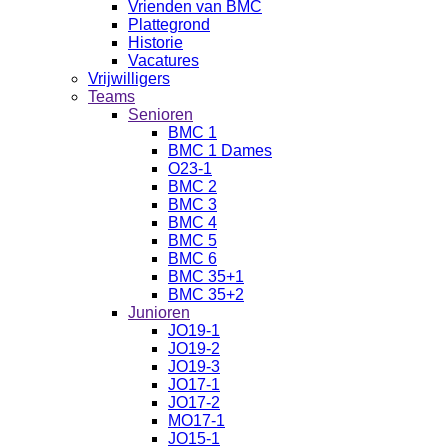
Vrienden van BMC
Plattegrond
Historie
Vacatures
Vrijwilligers
Teams
Senioren
BMC 1
BMC 1 Dames
O23-1
BMC 2
BMC 3
BMC 4
BMC 5
BMC 6
BMC 35+1
BMC 35+2
Junioren
JO19-1
JO19-2
JO19-3
JO17-1
JO17-2
MO17-1
JO15-1