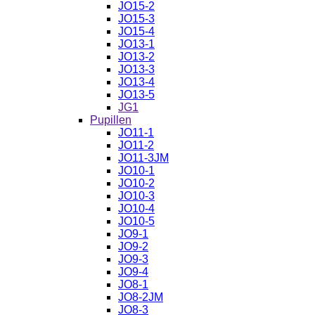
JO15-2
JO15-3
JO15-4
JO13-1
JO13-2
JO13-3
JO13-4
JO13-5
JG1
Pupillen
JO11-1
JO11-2
JO11-3JM
JO10-1
JO10-2
JO10-3
JO10-4
JO10-5
JO9-1
JO9-2
JO9-3
JO9-4
JO8-1
JO8-2JM
JO8-3