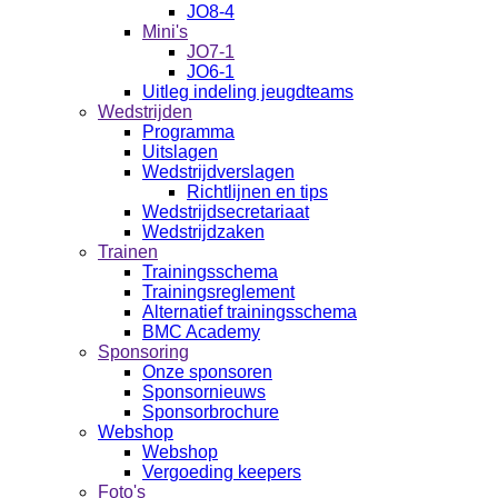
JO8-4
Mini's
JO7-1
JO6-1
Uitleg indeling jeugdteams
Wedstrijden
Programma
Uitslagen
Wedstrijdverslagen
Richtlijnen en tips
Wedstrijdsecretariaat
Wedstrijdzaken
Trainen
Trainingsschema
Trainingsreglement
Alternatief trainingsschema
BMC Academy
Sponsoring
Onze sponsoren
Sponsornieuws
Sponsorbrochure
Webshop
Webshop
Vergoeding keepers
Foto's